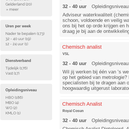
Gelderland
(20)
32 - 40 uur
Opleidingsniveau
» meer
Adviseur waterkwaliteit (chemi
schoon, voldoende en veilig wa
ons bij het op orde krijgen e
Uren per week
draag je bij aan de ontwikkelin
Nader te bepalen
(173)
32 - 40 uur
(19)
12 - 24 uur
(1)
Chemisch analist
VSL
Dienstverband
32 - 40 uur
Opleidingsniveau
Tijdelijk
(176)
Wil jij werken bij één van ’s 
Vast
(17)
op het gebied van metrologie? 
specialisten bij te dragen aan
hoogwaardig uitgerust laborato
Opleidingsniveau
HBO
(186)
MBO
(4)
Chemisch Analist
WO
(2)
Royal Cosun
KMLO
(1)
32 - 40 uur
Opleidingsniveau
Chemisch Analist Dinteloord, 4