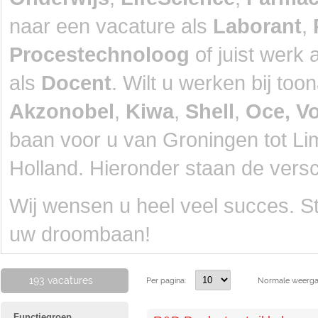
naar een vacature als
Laborant
,
Procestechnoloog
of juist werk 
als
Docent
. Wilt u werken bij to
Akzonobel
,
Kiwa
,
Shell
,
Oce, V
baan voor u van Groningen tot Li
Holland. Hieronder staan de versch
Wij wensen u heel veel succes. S
uw droombaan!
193 vacatures
Per pagina:
Normale weerg
Functiegroep