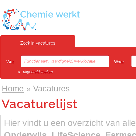
Zoek in vacatures
Wat
Waar
uitgebreid zoeken
Home
»
Vacatures
Vacaturelijst
Hier vindt u een overzicht van all
Onderwijs
,
LifeScience
,
Farmac