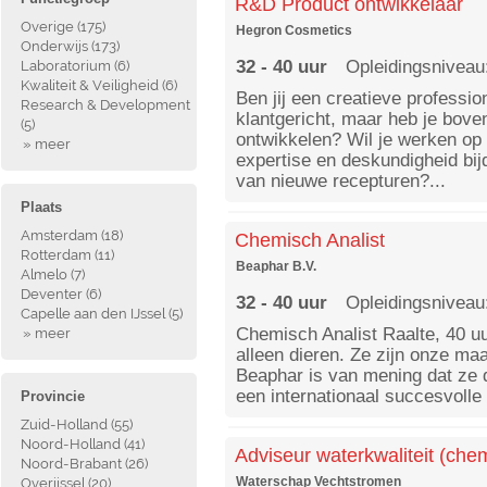
R&D Product ontwikkelaar
Overige
(175)
Hegron Cosmetics
Onderwijs
(173)
32 - 40 uur
Opleidingsniveau
Laboratorium
(6)
Kwaliteit & Veiligheid
(6)
Ben jij een creatieve professio
Research & Development
klantgericht, maar heb je bove
(5)
ontwikkelen? Wil je werken op
» meer
expertise en deskundigheid bi
van nieuwe recepturen?...
Plaats
Amsterdam
(18)
Chemisch Analist
Rotterdam
(11)
Beaphar B.V.
Almelo
(7)
Deventer
(6)
32 - 40 uur
Opleidingsniveau
Capelle aan den IJssel
(5)
Chemisch Analist Raalte, 40 uu
» meer
alleen dieren. Ze zijn onze maa
Beaphar is van mening dat ze d
een internationaal succesvolle o
Provincie
Zuid-Holland
(55)
Noord-Holland
(41)
Adviseur waterkwaliteit (che
Noord-Brabant
(26)
Waterschap Vechtstromen
Overijssel
(20)