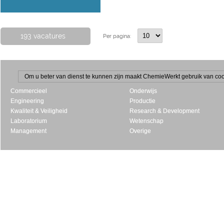
193 vacatures
Per pagina:
Om u beter van dienst te kunnen zijn maakt ChemieWerkt gebruik van cooki
Commercieel
Onderwijs
Engineering
Productie
Kwaliteit & Veiligheid
Research & Development
Laboratorium
Wetenschap
Management
Overige