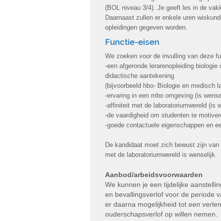
(BOL niveau 3/4). Je geeft les in de vakk
Daarnaast zullen er enkele uren wiskund
opleidingen gegeven worden.
Functie-eisen
We zoeken voor de invulling van deze f
-een afgeronde lerarenopleiding biologie
didactische aantekening
(bijvoorbeeld hbo- Biologie en medisch l
-ervaring in een mbo omgeving (is wensel
-affiniteit met de laboratoriumwereld (is w
-de vaardigheid om studenten te motiver
-goede contactuele eigenschappen en een 
De kandidaat moet zich bewust zijn van he
met de laboratoriumwereld is wenselijk.
Aanbod/arbeidsvoorwaarden
We kunnen je een tijdelijke aanstell
en bevallingsverlof voor de periode v
er daarna mogelijkheid tot een verle
ouderschapsverlof op willen nemen.