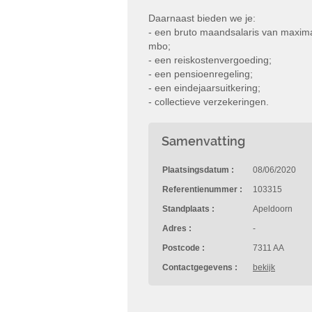
Daarnaast bieden we je:
- een bruto maandsalaris van maximaa
mbo;
- een reiskostenvergoeding;
- een pensioenregeling;
- een eindejaarsuitkering;
- collectieve verzekeringen.
Samenvatting
Plaatsingsdatum :
08/06/2020
Referentienummer :
103315
Standplaats :
Apeldoorn
Adres :
-
Postcode :
7311 AA
Contactgegevens :
bekijk