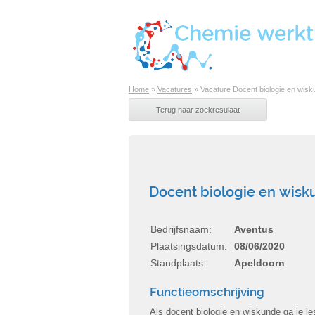
Home
»
Vacatures
»
Vacature Docent biologie en wisku
Docent biologie en wisk
Bedrijfsnaam:
Aventus
Plaatsingsdatum:
08/06/2020
Standplaats:
Apeldoorn
Functieomschrijving
Als docent biologie en wiskunde ga je le