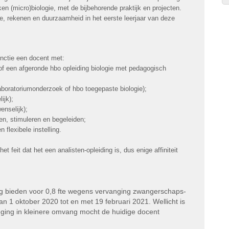
en (micro)biologie, met de bijbehorende praktijk en projecten.
e, rekenen en duurzaamheid in het eerste leerjaar van deze
unctie een docent met:
 of een afgeronde hbo opleiding biologie met pedagogisch
aboratoriumonderzoek of hbo toegepaste biologie);
ijk);
enselijk);
en, stimuleren en begeleiden;
flexibele instelling.
t feit dat het een analisten-opleiding is, dus enige affiniteit
ing bieden voor 0,8 fte wegens vervanging zwangerschaps-
an 1 oktober 2020 tot en met 19 februari 2021. Wellicht is
nging in kleinere omvang mocht de huidige docent