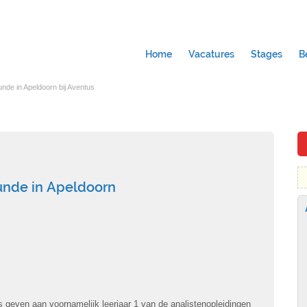
Home
Vacatures
Stages
B
nde in Apeldoorn bij Aventus
unde in Apeldoorn
s geven aan voornamelijk leerjaar 1 van de analistenopleidingen