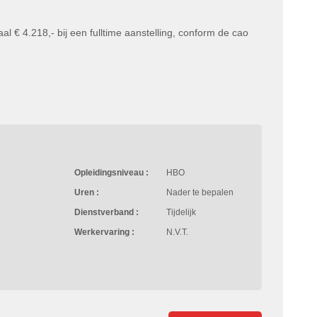
l € 4.218,- bij een fulltime aanstelling, conform de cao
Opleidingsniveau :
HBO
Uren :
Nader te bepalen
Dienstverband :
Tijdelijk
Werkervaring :
N.V.T.