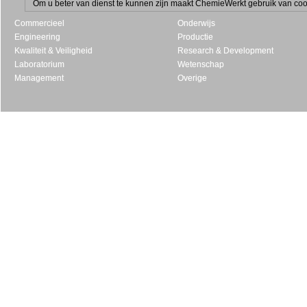
Om u beter van dienst te kunnen zijn maakt ChemieWerkt gebruik van cooki
Commercieel
Onderwijs
Engineering
Productie
Kwaliteit & Veiligheid
Research & Development
Laboratorium
Wetenschap
Management
Overige