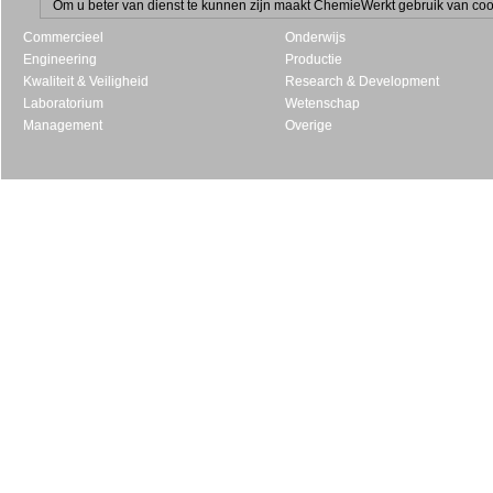
Om u beter van dienst te kunnen zijn maakt ChemieWerkt gebruik van cooki
Commercieel
Onderwijs
Engineering
Productie
Kwaliteit & Veiligheid
Research & Development
Laboratorium
Wetenschap
Management
Overige