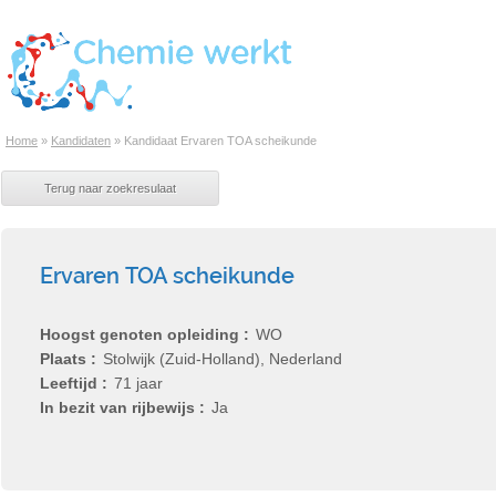
Home
»
Kandidaten
»
Kandidaat Ervaren TOA scheikunde
Ervaren TOA scheikunde
Hoogst genoten opleiding
WO
Plaats
Stolwijk (Zuid-Holland), Nederland
Leeftijd
71 jaar
In bezit van rijbewijs
Ja