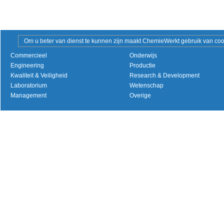
Om u beter van dienst te kunnen zijn maakt ChemieWerkt gebruik van cooki
Commercieel
Onderwijs
Engineering
Productie
Kwaliteit & Veiligheid
Research & Development
Laboratorium
Wetenschap
Management
Overige