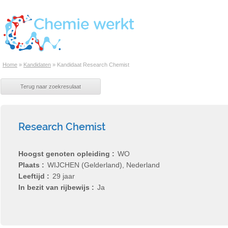
Home
»
Kandidaten
»
Kandidaat Research Chemist
Research Chemist
Hoogst genoten opleiding
WO
Plaats
WIJCHEN (Gelderland), Nederland
Leeftijd
29 jaar
In bezit van rijbewijs
Ja