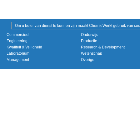
Om u beter van dienst te kunnen zijn maakt ChemieWerkt gebruik van cooki
Commercieel
Onderwijs
Engineering
Productie
Kwaliteit & Veiligheid
Research & Development
Laboratorium
Wetenschap
Management
Overige