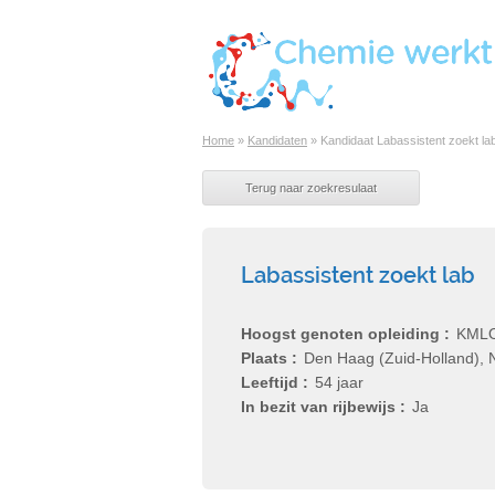
Home
»
Kandidaten
»
Kandidaat Labassistent zoekt la
Labassistent zoekt lab
Hoogst genoten opleiding
KML
Plaats
Den Haag (Zuid-Holland), 
Leeftijd
54 jaar
In bezit van rijbewijs
Ja