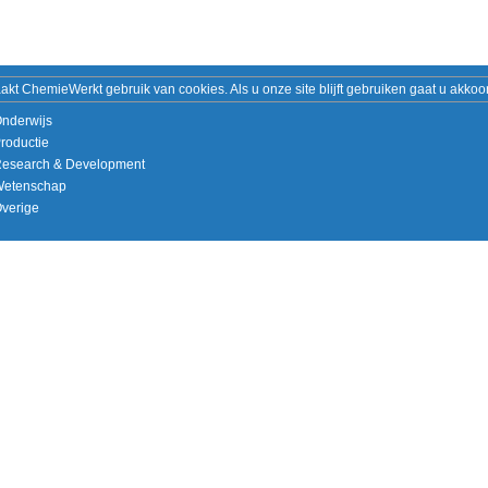
akt ChemieWerkt gebruik van cookies. Als u onze site blijft gebruiken gaat u akko
nderwijs
roductie
esearch & Development
etenschap
verige