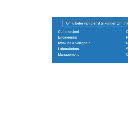
Om u beter van dienst te kunnen zijn ma
Commercieel
O
Engineering
P
Kwaliteit & Veiligheid
R
Laboratorium
W
Management
O