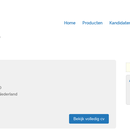
Home
Producten
Kandidate
b
O
Nederland
Bekijk volledig cv