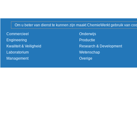
Om u beter van dienst te kunnen zijn maakt ChemieWerkt gebruik van cooki
Commercieel
Onderwijs
Engineering
Productie
Kwaliteit & Veiligheid
Research & Development
Laboratorium
Wetenschap
Management
Overige