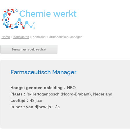
Home
»
Kandidaten
»
Kandidaat Farmaceutisch Manager
Farmaceutisch Manager
Hoogst genoten opleiding
HBO
Plaats
's-Hertogenbosch (Noord-Brabant), Nederland
Leeftijd
49 jaar
In bezit van rijbewijs
Ja