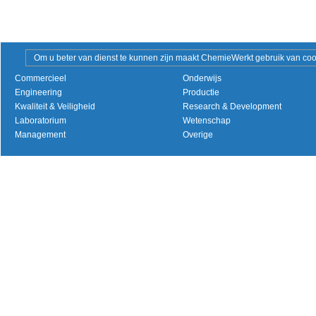
Om u beter van dienst te kunnen zijn maakt ChemieWerkt gebruik van cooki
Commercieel
Onderwijs
Engineering
Productie
Kwaliteit & Veiligheid
Research & Development
Laboratorium
Wetenschap
Management
Overige